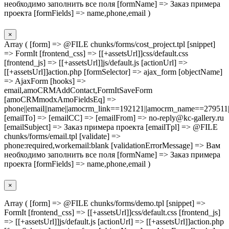
необходимо заполнить все поля [formName] => Заказ примера
проекта [formFields] => name,phone,email )
×
Array ( [form] => @FILE chunks/forms/cost_project.tpl [snippet]
=> FormIt [frontend_css] => [[+assetsUrl]]css/default.css
[frontend_js] => [[+assetsUrl]]js/default.js [actionUrl] =>
[[+assetsUrl]]action.php [formSelector] => ajax_form [objectName]
=> AjaxForm [hooks] =>
email,amoCRMAddContact,FormItSaveForm
[amoCRMmodxAmoFieldsEq] =>
phone||email||name||amocrm_link==192121||amocrm_name==279511|
[emailTo] => [emailCC] => [emailFrom] => no-reply@kc-gallery.ru
[emailSubject] => Заказ примера проекта [emailTpl] => @FILE
chunks/forms/email.tpl [validate] =>
phone:required,workemail:blank [validationErrorMessage] => Вам
необходимо заполнить все поля [formName] => Заказ примера
проекта [formFields] => name,phone,email )
×
Array ( [form] => @FILE chunks/forms/demo.tpl [snippet] =>
FormIt [frontend_css] => [[+assetsUrl]]css/default.css [frontend_js]
=> [[+assetsUrl]]js/default.js [actionUrl] => [[+assetsUrl]]action.php