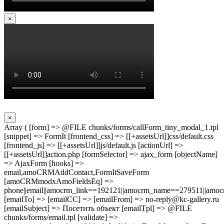
×
×
Array ( [form] => @FILE chunks/forms/callForm_tiny_modal_1.tpl
[snippet] => FormIt [frontend_css] => [[+assetsUrl]]css/default.css
[frontend_js] => [[+assetsUrl]]js/default.js [actionUrl] =>
[[+assetsUrl]]action.php [formSelector] => ajax_form [objectName]
=> AjaxForm [hooks] =>
email,amoCRMAddContact,FormItSaveForm
[amoCRMmodxAmoFieldsEq] =>
phone||email||amocrm_link==192121||amocrm_name==279511||amocr
[emailTo] => [emailCC] => [emailFrom] => no-reply@kc-gallery.ru
[emailSubject] => Посетить объект [emailTpl] => @FILE
chunks/forms/email.tpl [validate] =>