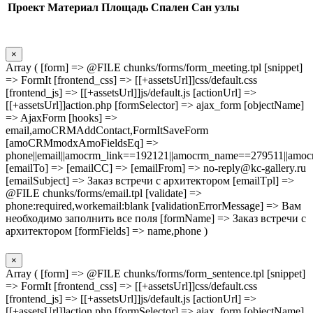
Проект
Материал
Площадь
Спален
Сан узлы
×
Array ( [form] => @FILE chunks/forms/form_meeting.tpl [snippet]
=> FormIt [frontend_css] => [[+assetsUrl]]css/default.css
[frontend_js] => [[+assetsUrl]]js/default.js [actionUrl] =>
[[+assetsUrl]]action.php [formSelector] => ajax_form [objectName]
=> AjaxForm [hooks] =>
email,amoCRMAddContact,FormItSaveForm
[amoCRMmodxAmoFieldsEq] =>
phone||email||amocrm_link==192121||amocrm_name==279511||amocr
[emailTo] => [emailCC] => [emailFrom] => no-reply@kc-gallery.ru
[emailSubject] => Заказ встречи с архитектором [emailTpl] =>
@FILE chunks/forms/email.tpl [validate] =>
phone:required,workemail:blank [validationErrorMessage] => Вам
необходимо заполнить все поля [formName] => Заказ встречи с
архитектором [formFields] => name,phone )
×
Array ( [form] => @FILE chunks/forms/form_sentence.tpl [snippet]
=> FormIt [frontend_css] => [[+assetsUrl]]css/default.css
[frontend_js] => [[+assetsUrl]]js/default.js [actionUrl] =>
[[+assetsUrl]]action.php [formSelector] => ajax_form [objectName]