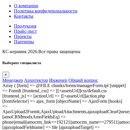
О компании
Политика конфиденциальности
Контакты
Продукция
Прайс-лист
Проекты
Партнеры
КС-керамик 2026.Все права защищены
Выберите специалиста
×
Менеджер
Архитектор
Инженер
Общий вопрос
Array ( [form] => @FILE chunks/forms/managerForm.tpl [snippet]
=> FormIt [frontend_css] => [[+assetsUrl]]css/default.css
[frontend_js] => [actionUrl] => [[+assetsUrl]]action.php
[formSelector] => ajax_form [objectName] => AjaxForm [hooks]
=>
AjaxUpload2Formit,AjaxUploadAttachments,ajaxuploadClearQue
[amoCRMmodxAmoFieldsEq] =>
phone||email||amocrm_link==192121||amocrm_name==279511||amocr
[ajaxuploadFieldname] => file [ajaxuploadTarget] =>