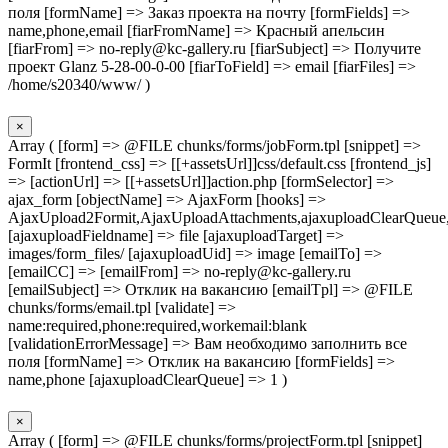
поля [formName] => Заказ проекта на почту [formFields] =>
name,phone,email [fiarFromName] => Красный апельсин
[fiarFrom] => no-reply@kc-gallery.ru [fiarSubject] => Получите
проект Glanz 5-28-00-0-00 [fiarToField] => email [fiarFiles] =>
/home/s20340/www/ )
×
Array ( [form] => @FILE chunks/forms/jobForm.tpl [snippet] =>
FormIt [frontend_css] => [[+assetsUrl]]css/default.css [frontend_js]
=> [actionUrl] => [[+assetsUrl]]action.php [formSelector] =>
ajax_form [objectName] => AjaxForm [hooks] =>
AjaxUpload2Formit,AjaxUploadAttachments,ajaxuploadClearQueue
[ajaxuploadFieldname] => file [ajaxuploadTarget] =>
images/form_files/ [ajaxuploadUid] => image [emailTo] =>
[emailCC] => [emailFrom] => no-reply@kc-gallery.ru
[emailSubject] => Отклик на вакансию [emailTpl] => @FILE
chunks/forms/email.tpl [validate] =>
name:required,phone:required,workemail:blank
[validationErrorMessage] => Вам необходимо заполнить все
поля [formName] => Отклик на вакансию [formFields] =>
name,phone [ajaxuploadClearQueue] => 1 )
×
Array ( [form] => @FILE chunks/forms/projectForm.tpl [snippet]