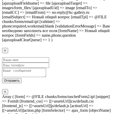
[ajaxuploadFieldname] => file [ajaxuploadTarget] =>
images/form_files/ [ajaxuploadUid] => image [emailTo] =>
[emailCC] => [emailFrom] => no-reply@kc-gallery.ru
[emailSubject] => Новый общий вопрос [emailTpl] => @FILE
chunks/forms/email.tpl [validate] =>
phone:required,workemail:blank [validationErrorMessage] => Вам
необходимо заполнить все поля [formName] => Новый общий
вопрос [formFields] => name,phone,question
[ajaxuploadClearQueue] => 1 )
×
Отправить
×
Array ( [form] => @FILE chunks/forms/raschetForm2.tpl [snippet]
=> FormIt [frontend_css] => [[+assetsUrl]]css/default.css
[frontend_js] => [[+assetsUrl]]js/default.js [actionUrl] =>
[[+assetsUrl]]action.php [formSelector] => ajax_form [objectName]