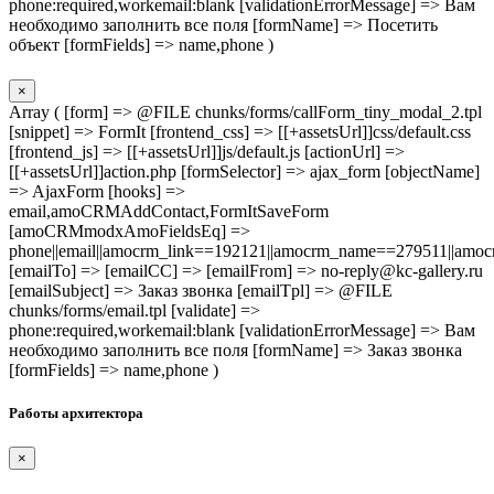
phone:required,workemail:blank [validationErrorMessage] => Вам
необходимо заполнить все поля [formName] => Посетить
объект [formFields] => name,phone )
×
Array ( [form] => @FILE chunks/forms/callForm_tiny_modal_2.tpl
[snippet] => FormIt [frontend_css] => [[+assetsUrl]]css/default.css
[frontend_js] => [[+assetsUrl]]js/default.js [actionUrl] =>
[[+assetsUrl]]action.php [formSelector] => ajax_form [objectName]
=> AjaxForm [hooks] =>
email,amoCRMAddContact,FormItSaveForm
[amoCRMmodxAmoFieldsEq] =>
phone||email||amocrm_link==192121||amocrm_name==279511||amocr
[emailTo] => [emailCC] => [emailFrom] => no-reply@kc-gallery.ru
[emailSubject] => Заказ звонка [emailTpl] => @FILE
chunks/forms/email.tpl [validate] =>
phone:required,workemail:blank [validationErrorMessage] => Вам
необходимо заполнить все поля [formName] => Заказ звонка
[formFields] => name,phone )
Работы архитектора
×