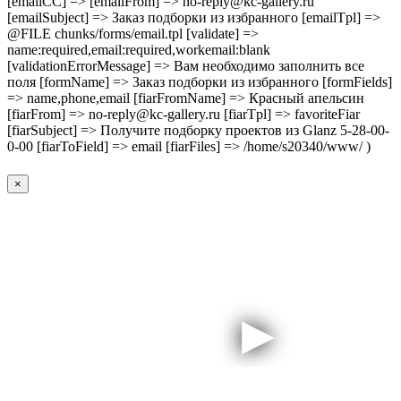
[emailCC] => [emailFrom] => no-reply@kc-gallery.ru
[emailSubject] => Заказ подборки из избранного [emailTpl] =>
@FILE chunks/forms/email.tpl [validate] =>
name:required,email:required,workemail:blank
[validationErrorMessage] => Вам необходимо заполнить все
поля [formName] => Заказ подборки из избранного [formFields]
=> name,phone,email [fiarFromName] => Красный апельсин
[fiarFrom] => no-reply@kc-gallery.ru [fiarTpl] => favoriteFiar
[fiarSubject] => Получите подборку проектов из Glanz 5-28-00-
0-00 [fiarToField] => email [fiarFiles] => /home/s20340/www/ )
×