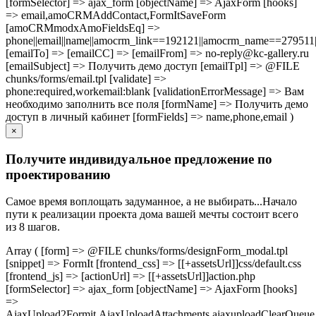
[formSelector] => ajax_form [objectName] => AjaxForm [hooks]
=> email,amoCRMAddContact,FormItSaveForm
[amoCRMmodxAmoFieldsEq] =>
phone||email||name||amocrm_link==192121||amocrm_name==279511|
[emailTo] => [emailCC] => [emailFrom] => no-reply@kc-gallery.ru
[emailSubject] => Получить демо доступ [emailTpl] => @FILE
chunks/forms/email.tpl [validate] =>
phone:required,workemail:blank [validationErrorMessage] => Вам
необходимо заполнить все поля [formName] => Получить демо
доступ в личный кабинет [formFields] => name,phone,email )
×
Получите индивидуальное предложение по
проектированию
Самое время воплощать задуманное, а не выбирать...Начало
пути к реализации проекта дома вашей мечты состоит всего
из 8 шагов.
Array ( [form] => @FILE chunks/forms/designForm_modal.tpl
[snippet] => FormIt [frontend_css] => [[+assetsUrl]]css/default.css
[frontend_js] => [actionUrl] => [[+assetsUrl]]action.php
[formSelector] => ajax_form [objectName] => AjaxForm [hooks]
=>
AjaxUpload2Formit,AjaxUploadAttachments,ajaxuploadClearQue