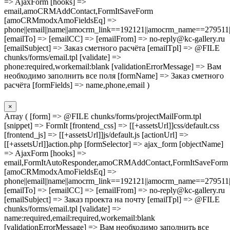
=> AjaxForm [hooks] =>
email,amoCRMAddContact,FormItSaveForm
[amoCRMmodxAmoFieldsEq] =>
phone||email||name||amocrm_link==192121||amocrm_name==279511|
[emailTo] => [emailCC] => [emailFrom] => no-reply@kc-gallery.ru
[emailSubject] => Заказ сметного расчёта [emailTpl] => @FILE
chunks/forms/email.tpl [validate] =>
phone:required,workemail:blank [validationErrorMessage] => Вам
необходимо заполнить все поля [formName] => Заказ сметного
расчёта [formFields] => name,phone,email )
×
Array ( [form] => @FILE chunks/forms/projectMailForm.tpl
[snippet] => FormIt [frontend_css] => [[+assetsUrl]]css/default.css
[frontend_js] => [[+assetsUrl]]js/default.js [actionUrl] =>
[[+assetsUrl]]action.php [formSelector] => ajax_form [objectName]
=> AjaxForm [hooks] =>
email,FormItAutoResponder,amoCRMAddContact,FormItSaveForm
[amoCRMmodxAmoFieldsEq] =>
phone||email||name||amocrm_link==192121||amocrm_name==279511|
[emailTo] => [emailCC] => [emailFrom] => no-reply@kc-gallery.ru
[emailSubject] => Заказ проекта на почту [emailTpl] => @FILE
chunks/forms/email.tpl [validate] =>
name:required,email:required,workemail:blank
[validationErrorMessage] => Вам необходимо заполнить все