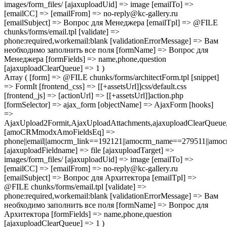
images/form_files/ [ajaxuploadUid] => image [emailTo] =>
[emailCC] => [emailFrom] => no-reply@kc-gallery.ru
[emailSubject] => Вопрос для Менеджера [emailTpl] => @FILE
chunks/forms/email.tpl [validate] =>
phone:required,workemail:blank [validationErrorMessage] => Вам
необходимо заполнить все поля [formName] => Вопрос для
Менеджера [formFields] => name,phone,question
[ajaxuploadClearQueue] => 1 )
Array ( [form] => @FILE chunks/forms/architectForm.tpl [snippet]
=> FormIt [frontend_css] => [[+assetsUrl]]css/default.css
[frontend_js] => [actionUrl] => [[+assetsUrl]]action.php
[formSelector] => ajax_form [objectName] => AjaxForm [hooks]
=>
AjaxUpload2Formit,AjaxUploadAttachments,ajaxuploadClearQue
[amoCRMmodxAmoFieldsEq] =>
phone||email||amocrm_link==192121||amocrm_name==279511||amocr
[ajaxuploadFieldname] => file [ajaxuploadTarget] =>
images/form_files/ [ajaxuploadUid] => image [emailTo] =>
[emailCC] => [emailFrom] => no-reply@kc-gallery.ru
[emailSubject] => Вопрос для Архитектора [emailTpl] =>
@FILE chunks/forms/email.tpl [validate] =>
phone:required,workemail:blank [validationErrorMessage] => Вам
необходимо заполнить все поля [formName] => Вопрос для
Архитектора [formFields] => name,phone,question
[ajaxuploadClearQueue] => 1 )