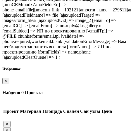
[amoCRMmodxAmoFieldsEq] =>
phone||email||file||amocrm_link==192121||amocrm_name==279511|
[ajaxuploadFieldname] => file [ajaxuploadTarget] =>
images/form_files/ [ajaxuploadUid] => image_2 [emailTo] =>
[emailCC] => [emailFrom] => no-reply@kc-gallery.ru
[emailSubject] => ИП по проектированию [-emailTpl] =>
@FILE chunks/forms/email.tpl [validate] =>
phone:required,workemail:blank [validationErrorMessage] => Вам
необходимо заполнить все поля [formName] => ИП по
проектированию [formFields] => name,phone
[ajaxuploadClearQueue] => 1 )
Избранное
×
Найдено
0
Проекта
Проект
Материал
Площадь
Спален
Сан узлы
Цена
×
×