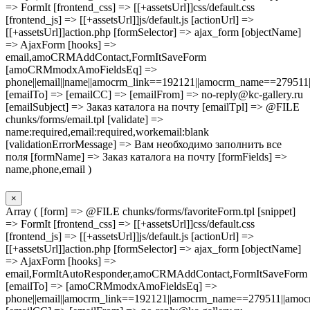
=> FormIt [frontend_css] => [[+assetsUrl]]css/default.css
[frontend_js] => [[+assetsUrl]]js/default.js [actionUrl] =>
[[+assetsUrl]]action.php [formSelector] => ajax_form [objectName]
=> AjaxForm [hooks] =>
email,amoCRMAddContact,FormItSaveForm
[amoCRMmodxAmoFieldsEq] =>
phone||email||name||amocrm_link==192121||amocrm_name==279511|
[emailTo] => [emailCC] => [emailFrom] => no-reply@kc-gallery.ru
[emailSubject] => Заказ каталога на почту [emailTpl] => @FILE
chunks/forms/email.tpl [validate] =>
name:required,email:required,workemail:blank
[validationErrorMessage] => Вам необходимо заполнить все
поля [formName] => Заказ каталога на почту [formFields] =>
name,phone,email )
×
Array ( [form] => @FILE chunks/forms/favoriteForm.tpl [snippet]
=> FormIt [frontend_css] => [[+assetsUrl]]css/default.css
[frontend_js] => [[+assetsUrl]]js/default.js [actionUrl] =>
[[+assetsUrl]]action.php [formSelector] => ajax_form [objectName]
=> AjaxForm [hooks] =>
email,FormItAutoResponder,amoCRMAddContact,FormItSaveForm
[emailTo] => [amoCRMmodxAmoFieldsEq] =>
phone||email||amocrm_link==192121||amocrm_name==279511||amocr