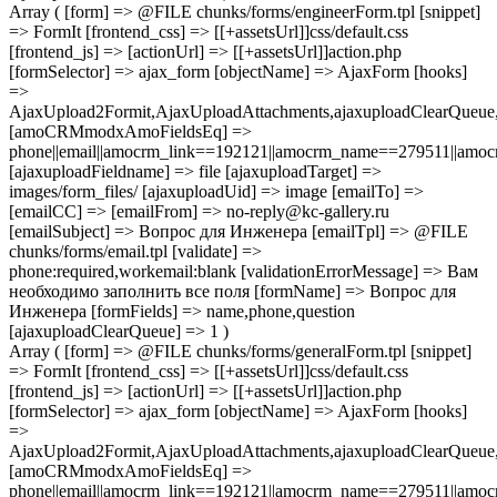
Array ( [form] => @FILE chunks/forms/engineerForm.tpl [snippet]
=> FormIt [frontend_css] => [[+assetsUrl]]css/default.css
[frontend_js] => [actionUrl] => [[+assetsUrl]]action.php
[formSelector] => ajax_form [objectName] => AjaxForm [hooks]
=>
AjaxUpload2Formit,AjaxUploadAttachments,ajaxuploadClearQue
[amoCRMmodxAmoFieldsEq] =>
phone||email||amocrm_link==192121||amocrm_name==279511||amocr
[ajaxuploadFieldname] => file [ajaxuploadTarget] =>
images/form_files/ [ajaxuploadUid] => image [emailTo] =>
[emailCC] => [emailFrom] => no-reply@kc-gallery.ru
[emailSubject] => Вопрос для Инженера [emailTpl] => @FILE
chunks/forms/email.tpl [validate] =>
phone:required,workemail:blank [validationErrorMessage] => Вам
необходимо заполнить все поля [formName] => Вопрос для
Инженера [formFields] => name,phone,question
[ajaxuploadClearQueue] => 1 )
Array ( [form] => @FILE chunks/forms/generalForm.tpl [snippet]
=> FormIt [frontend_css] => [[+assetsUrl]]css/default.css
[frontend_js] => [actionUrl] => [[+assetsUrl]]action.php
[formSelector] => ajax_form [objectName] => AjaxForm [hooks]
=>
AjaxUpload2Formit,AjaxUploadAttachments,ajaxuploadClearQue
[amoCRMmodxAmoFieldsEq] =>
phone||email||amocrm_link==192121||amocrm_name==279511||amocr