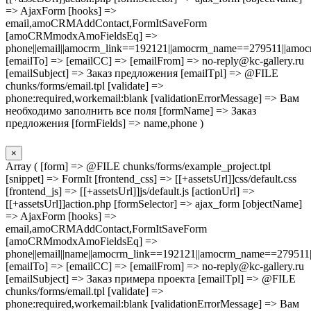
=> AjaxForm [hooks] =>
email,amoCRMAddContact,FormItSaveForm
[amoCRMmodxAmoFieldsEq] =>
phone||email||amocrm_link==192121||amocrm_name==279511||amocr
[emailTo] => [emailCC] => [emailFrom] => no-reply@kc-gallery.ru
[emailSubject] => Заказ предложения [emailTpl] => @FILE
chunks/forms/email.tpl [validate] =>
phone:required,workemail:blank [validationErrorMessage] => Вам
необходимо заполнить все поля [formName] => Заказ
предложения [formFields] => name,phone )
×
Array ( [form] => @FILE chunks/forms/example_project.tpl
[snippet] => FormIt [frontend_css] => [[+assetsUrl]]css/default.css
[frontend_js] => [[+assetsUrl]]js/default.js [actionUrl] =>
[[+assetsUrl]]action.php [formSelector] => ajax_form [objectName]
=> AjaxForm [hooks] =>
email,amoCRMAddContact,FormItSaveForm
[amoCRMmodxAmoFieldsEq] =>
phone||email||name||amocrm_link==192121||amocrm_name==279511|
[emailTo] => [emailCC] => [emailFrom] => no-reply@kc-gallery.ru
[emailSubject] => Заказ примера проекта [emailTpl] => @FILE
chunks/forms/email.tpl [validate] =>
phone:required,workemail:blank [validationErrorMessage] => Вам