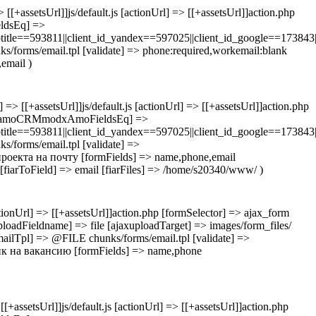
[+assetsUrl]]js/default.js [actionUrl] => [[+assetsUrl]]action.php
ldsEq] =>
e==593811||client_id_yandex==597025||client_id_google==173843|
/forms/email.tpl [validate] => phone:required,workemail:blank
email )
=> [[+assetsUrl]]js/default.js [actionUrl] => [[+assetsUrl]]action.php
rm [amoCRMmodxAmoFieldsEq] =>
e==593811||client_id_yandex==597025||client_id_google==173843|
/forms/email.tpl [validate] =>
проекта на почту [formFields] => name,phone,email
arToField] => email [fiarFiles] => /home/s20340/www/ )
tionUrl] => [[+assetsUrl]]action.php [formSelector] => ajax_form
dFieldname] => file [ajaxuploadTarget] => images/form_files/
ilTpl] => @FILE chunks/forms/email.tpl [validate] =>
ик на вакансию [formFields] => name,phone
+assetsUrl]]js/default.js [actionUrl] => [[+assetsUrl]]action.php