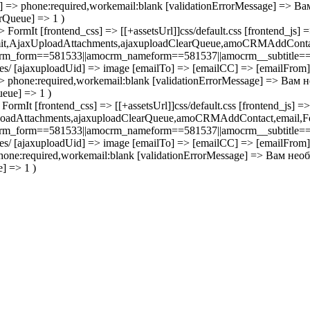
te] => phone:required,workemail:blank [validationErrorMessage] =>
rQueue] => 1 )
ormIt [frontend_css] => [[+assetsUrl]]css/default.css [frontend_js] =
ormit,AjaxUploadAttachments,ajaxuploadClearQueue,amoCRMAddCon
m_form==581533||amocrm_nameform==581537||amocrm__subtitle==593
iles/ [ajaxuploadUid] => image [emailTo] => [emailCC] => [emailFrom
 => phone:required,workemail:blank [validationErrorMessage] => В
eue] => 1 )
rmIt [frontend_css] => [[+assetsUrl]]css/default.css [frontend_js] =>
UploadAttachments,ajaxuploadClearQueue,amoCRMAddContact,emai
m_form==581533||amocrm_nameform==581537||amocrm__subtitle==593
files/ [ajaxuploadUid] => image [emailTo] => [emailCC] => [emailFro
> phone:required,workemail:blank [validationErrorMessage] => Вам
] => 1 )