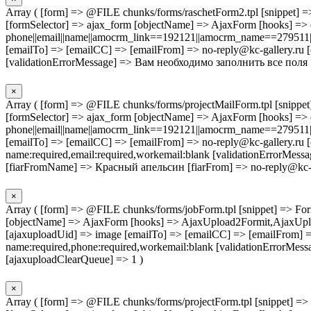
Array ( [form] => @FILE chunks/forms/raschetForm2.tpl [snippet] => Fo
[formSelector] => ajax_form [objectName] => AjaxForm [hooks
phone||email||name||amocrm_link==192121||amocrm_name==279511|
[emailTo] => [emailCC] => [emailFrom] => no-reply@kc-gallery.ru [
[validationErrorMessage] => Вам необходимо заполнить все поля 
×
Array ( [form] => @FILE chunks/forms/projectMailForm.tpl [snippet] =>
[formSelector] => ajax_form [objectName] => AjaxForm [hooks
phone||email||name||amocrm_link==192121||amocrm_name==279511|
[emailTo] => [emailCC] => [emailFrom] => no-reply@kc-gallery.ru [
name:required,email:required,workemail:blank [validationErrorMe
[fiarFromName] => Красный апельсин [fiarFrom] => no-reply@kc-ga
×
Array ( [form] => @FILE chunks/forms/jobForm.tpl [snippet] => FormIt
[objectName] => AjaxForm [hooks] => AjaxUpload2Formit,AjaxUploa
[ajaxuploadUid] => image [emailTo] => [emailCC] => [emailFrom] =
name:required,phone:required,workemail:blank [validationErrorM
[ajaxuploadClearQueue] => 1 )
×
Array ( [form] => @FILE chunks/forms/projectForm.tpl [snippet] => For