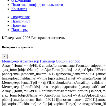
О компании
Политика конфиденциальности
Контакты
Продукция
Прайс-лист
Проекты
Партнеры
КС-керамик 2026.Все права защищены
Выберите специалиста
×
Менеджер
Архитектор
Инженер
Общий вопрос
Array ( [form] => @FILE chunks/forms/managerForm.tpl [snippet] => F
ajax_form [objectName] => AjaxForm [hooks] => AjaxUpload2F
phone||email||amocrm_link==192121||amocrm_name==279511||amocr
[ajaxuploadFieldname] => file [ajaxuploadTarget] => images/form_f
Менеджера [emailTpl] => @FILE chunks/forms/email.tpl [validate
Менеджера [formFields] => name,phone,question [ajaxuploadClearQ
Array ( [form] => @FILE chunks/forms/architectForm.tpl [snippet] => 
ajax_form [objectName] => AjaxForm [hooks] => AjaxUpload2F
phone||email||amocrm_link==192121||amocrm_name==279511||amocr
[ajaxuploadFieldname] => file [ajaxuploadTarget] => images/form_f