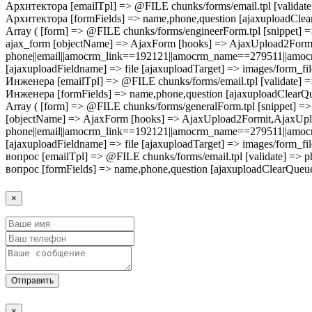
Архитектора [emailTpl] => @FILE chunks/forms/email.tpl [valida
Архитектора [formFields] => name,phone,question [ajaxuploadClea
Array ( [form] => @FILE chunks/forms/engineerForm.tpl [snippet] => F
ajax_form [objectName] => AjaxForm [hooks] => AjaxUpload2F
phone||email||amocrm_link==192121||amocrm_name==279511||amocr
[ajaxuploadFieldname] => file [ajaxuploadTarget] => images/form_f
Инженера [emailTpl] => @FILE chunks/forms/email.tpl [validate]
Инженера [formFields] => name,phone,question [ajaxuploadClearQu
Array ( [form] => @FILE chunks/forms/generalForm.tpl [snippet] => Fo
[objectName] => AjaxForm [hooks] => AjaxUpload2Formit,Ajax
phone||email||amocrm_link==192121||amocrm_name==279511||amocr
[ajaxuploadFieldname] => file [ajaxuploadTarget] => images/form_
вопрос [emailTpl] => @FILE chunks/forms/email.tpl [validate] =
вопрос [formFields] => name,phone,question [ajaxuploadClearQueue
×
Отправить
×