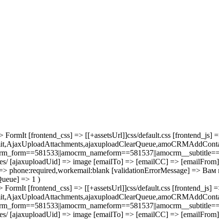
ormIt [frontend_css] => [[+assetsUrl]]css/default.css [frontend_js] =
ormit,AjaxUploadAttachments,ajaxuploadClearQueue,amoCRMAddCon
m_form==581533||amocrm_nameform==581537||amocrm__subtitle==593
iles/ [ajaxuploadUid] => image [emailTo] => [emailCC] => [emailFrom
] => phone:required,workemail:blank [validationErrorMessage] => 
ueue] => 1 )
FormIt [frontend_css] => [[+assetsUrl]]css/default.css [frontend_js] =
ormit,AjaxUploadAttachments,ajaxuploadClearQueue,amoCRMAddCon
m_form==581533||amocrm_nameform==581537||amocrm__subtitle==593
iles/ [ajaxuploadUid] => image [emailTo] => [emailCC] => [emailFrom