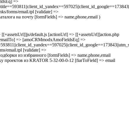
ldsEq] =>
e==593811||client_id_yandex==597025||client_id_google==173843|
s/forms/email.tpl [validate] =>
аталога на почту [formFields] => name,phone,email )
[+assetsUrl]]js/default.js [actionUrl] => [[+assetsUrl]]action.php
m [emailTo] => [amoCRMmodxAmoFieldsEq] =>
811||client_id_yandex==597025||client_id_google==173843||utm_s
/email.tpl [validate] =>
подборки из избранного [formFields] => name,phone,email
орку проектов из KRATOR 5-32-00-0-12 [fiarToField] => email