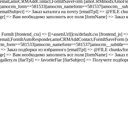
] => email,amoCRMAddContact,FormItSaveForm [amoCRMmodxAmoFie
|amocrm_form==581533||amocrm_nameform==581537||amocrm__subtitl
emailSubject] => Заказ каталога на почту [emailTpl] => @FILE chunk
ssage] => Вам необходимо заполнить все поля [formName] => Заказ к
rmIt [frontend_css] => [[+assetsUrl]]css/default.css [frontend_js] => [
] => email,FormItAutoResponder,amoCRMAddContact,FormItSaveFor
m_form==581533||amocrm_nameform==581537||amocrm__subtitle==593
] => Заказ подборки из избранного [emailTpl] => @FILE chunks/forms
essage] => Вам необходимо заполнить все поля [formName] => Заказ 
llery.ru [fiarTpl] => favoriteFiar [fiarSubject] => Получите подб