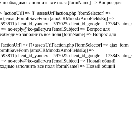
 Вам необходимо заполнить все поля [formName] => Вопрос для
> [actionUrl] => [[+assetsUrl]]action.php [formSelector] =>
tact,email,FormItSaveForm [amoCRMmodxAmoFieldsEq] =>
811||client_id_yandex==597025||client_id_google==173843||utm_s
] => no-reply@kc-gallery.ru [emailSubject] => Вопрос для
ам необходимо заполнить все поля [formName] => Вопрос для
 [actionUrl] => [[+assetsUrl]]action.php [formSelector] => ajax_form
l,FormItSaveForm [amoCRMmodxAmoFieldsEq] =>
811||client_id_yandex==597025||client_id_google==173843||utm_s
m] => no-reply@kc-gallery.ru [emailSubject] => Новый общий
 необходимо заполнить все поля [formName] => Новый общий