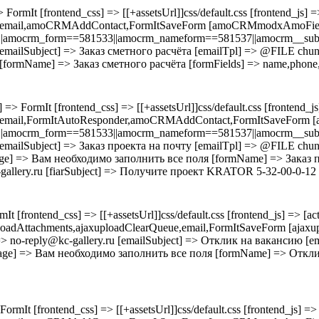
rmIt [frontend_css] => [[+assetsUrl]]css/default.css [frontend_js] => [
] => email,amoCRMAddContact,FormItSaveForm [amoCRMmodxAmoFie
|amocrm_form==581533||amocrm_nameform==581537||amocrm__subtitl
emailSubject] => Заказ сметного расчёта [emailTpl] => @FILE chunks
[formName] => Заказ сметного расчёта [formFields] => name,phone,
 FormIt [frontend_css] => [[+assetsUrl]]css/default.css [frontend_js] 
] => email,FormItAutoResponder,amoCRMAddContact,FormItSaveFo
|amocrm_form==581533||amocrm_nameform==581537||amocrm__subtitl
emailSubject] => Заказ проекта на почту [emailTpl] => @FILE chunks
ssage] => Вам необходимо заполнить все поля [formName] => Заказ 
llery.ru [fiarSubject] => Получите проект KRATOR 5-32-00-0-12 [fi
 [frontend_css] => [[+assetsUrl]]css/default.css [frontend_js] => [ac
dAttachments,ajaxuploadClearQueue,email,FormItSaveForm [ajaxuploa
> no-reply@kc-gallery.ru [emailSubject] => Отклик на вакансию [ema
essage] => Вам необходимо заполнить все поля [formName] => Откл
mIt [frontend_css] => [[+assetsUrl]]css/default.css [frontend_js] => [[