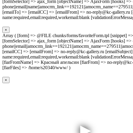
[formSelector] => ajax_form [objectName] => AjaxForm [hooks
phone||email||name||amocrm_link==192121||amocrm_name==279511|
[emailTo] => [emailCC] => [emailFrom] => no-reply@kc-gallery.ru [
name:required,email:required,workemail:blank [validationErrorMe
×
Array ( [form] => @FILE chunks/forms/favoriteForm.tpl [snippet] => Fo
[formSelector] => ajax_form [objectName] => AjaxForm [hooks
phone||email||amocrm_link==192121||amocrm_name==279511||amocr
[emailCC] => [emailFrom] => no-reply@kc-gallery.ru [emailSubject
name:required,email:required,workemail:blank [validationErrorM
[fiarFromName] => Красный апельсин [fiarFrom] => no-reply@kc-ga
[fiarFiles] => /home/s20340/www/ )
×