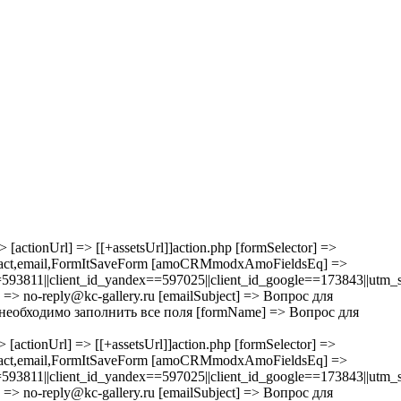
> [actionUrl] => [[+assetsUrl]]action.php [formSelector] =>
tact,email,FormItSaveForm [amoCRMmodxAmoFieldsEq] =>
811||client_id_yandex==597025||client_id_google==173843||utm_s
] => no-reply@kc-gallery.ru [emailSubject] => Вопрос для
Вам необходимо заполнить все поля [formName] => Вопрос для
> [actionUrl] => [[+assetsUrl]]action.php [formSelector] =>
tact,email,FormItSaveForm [amoCRMmodxAmoFieldsEq] =>
811||client_id_yandex==597025||client_id_google==173843||utm_s
] => no-reply@kc-gallery.ru [emailSubject] => Вопрос для